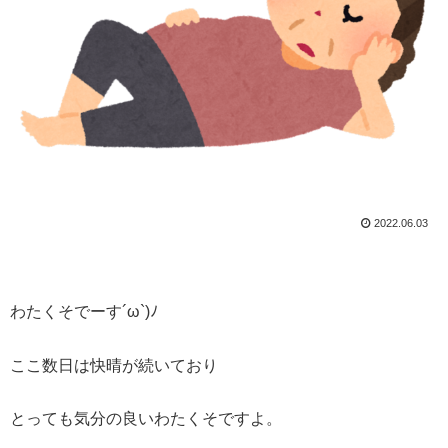
2022.06.03
わたくそでーす´ω`)ﾉ
ここ数日は快晴が続いており
とっても気分の良いわたくそですよ。