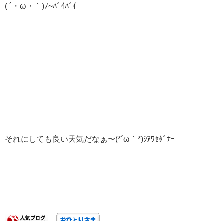
( ´・ω・｀)ﾉ~ﾊﾞｲﾊﾞｲ
それにしても良い天気だなぁ〜(*´ω｀*)ｼｱﾜｾﾀﾞﾅｰ