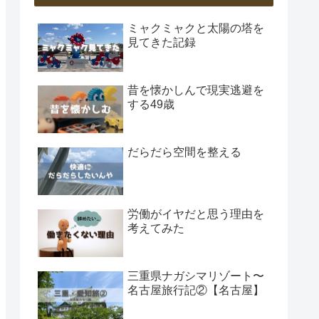
ミャクミャクと太陽の塔を
見てきた記録
昔を懐かしんで現実逃避を
する49歳
だらだら空間を整える
労働がイヤだと思う理由を
考えてみた
三重県ナガシマリゾート〜
名古屋旅行記②【名古屋】