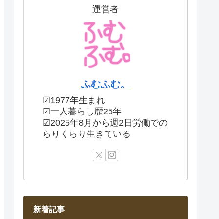
運営者
ふむふむ。
☑1977年生まれ
☑一人暮らし歴25年
☑2025年8月から週2日労働での
らりくらり生きている
新着記事