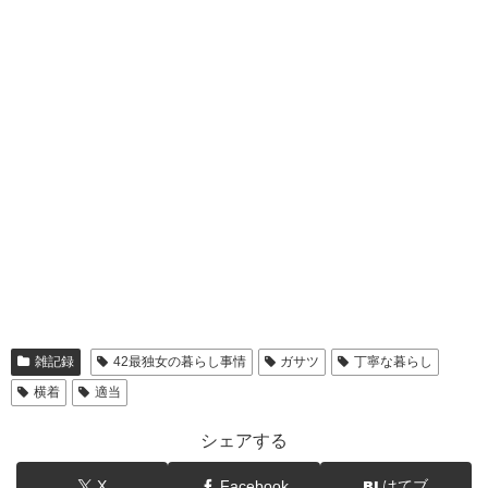
雑記録
42最独女の暮らし事情
ガサツ
丁寧な暮らし
横着
適当
シェアする
X
Facebook
はてブ