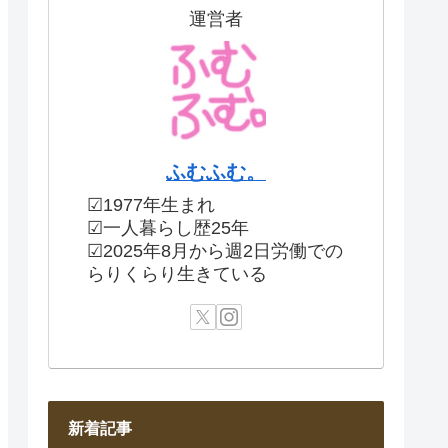
運営者
ふむふむ。
☑1977年生まれ
☑一人暮らし歴25年
☑2025年8月から週2日労働での
らりくらり生きている
新着記事