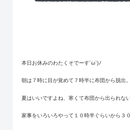
本日お休みのわたくそでーす´ω`)ﾉ
朝は７時に目が覚めて７時半に布団から脱出
夏はいいですよね、寒くて布団から出られな
家事をいろいろやって１０時半ぐらいから３