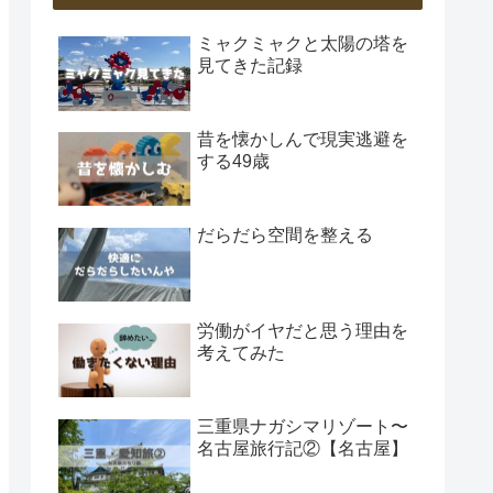
ミャクミャクと太陽の塔を
見てきた記録
昔を懐かしんで現実逃避を
する49歳
だらだら空間を整える
労働がイヤだと思う理由を
考えてみた
三重県ナガシマリゾート〜
名古屋旅行記②【名古屋】