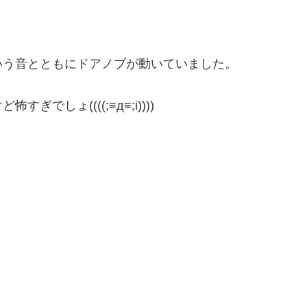
いう音とともにドアノブが動いていました。
しょ((((;≡д≡;i))))