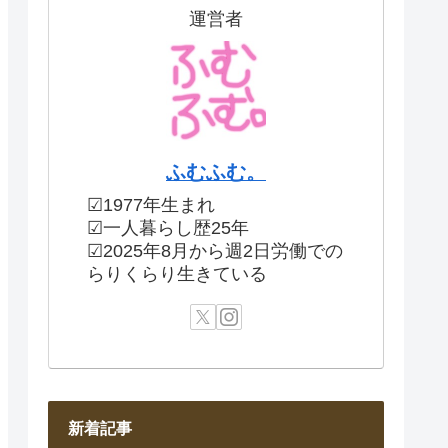
運営者
ふむふむ。
☑1977年生まれ
☑一人暮らし歴25年
☑2025年8月から週2日労働での
らりくらり生きている
新着記事