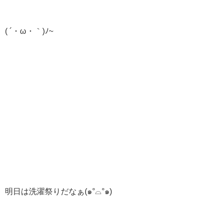
( ´・ω・｀)ﾉ~
明日は洗濯祭りだなぁ(๑°⌓°๑)