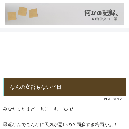
なんの変哲もない平日
2018.09.26
みなたまたまどーもこーもー´ω`)ﾉ
最近なんでこんなに天気が悪いの？雨多すぎ梅雨かよ！