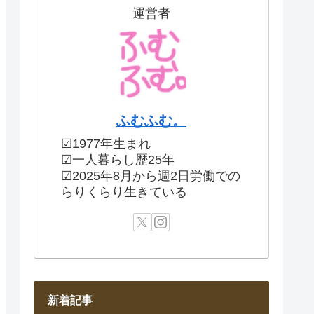
運営者
ふむふむ。
☑1977年生まれ
☑一人暮らし歴25年
☑2025年8月から週2日労働での
らりくらり生きている
新着記事