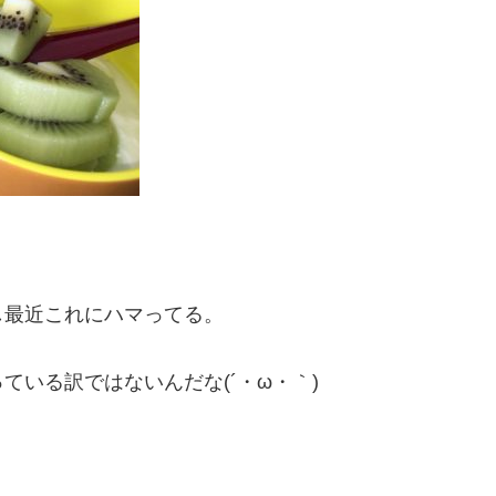
し最近これにハマってる。
いる訳ではないんだな(´・ω・｀)