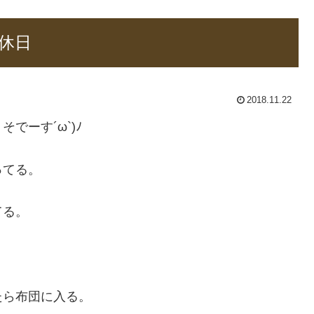
休日
2018.11.22
でーす´ω`)ﾉ
ってる。
てる。
たら布団に入る。