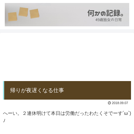
帰りが夜遅くなる仕事
2018.09.07
へーい。２連休明けて本日は労働だったわたくそでーす´ω`)
ﾉ