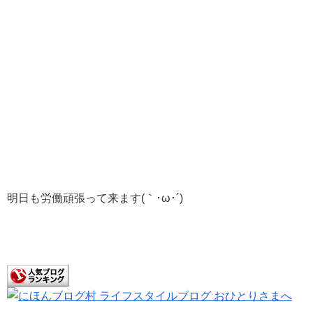
明日も労働頑張って来ます(｀･ω･´)