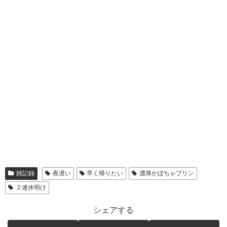
雑記録
夜遅い
早く帰りたい
濃厚かぼちゃプリン
２連休明け
シェアする