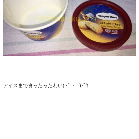
アイスまで食ったったわい( ･´ｰ･｀)ﾄﾞﾔ