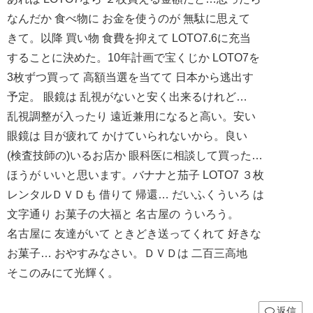
なんだか 食べ物に お金を使うのが 無駄に思えて
きて。以降 買い物 食費を抑えて LOTO7.6に充当
することに決めた。10年計画で宝くじか LOTO7を
3枚ずつ買って 高額当選を当てて 日本から逃出す
予定。 眼鏡は 乱視がないと安く出来るけれど…
乱視調整が入ったり 遠近兼用になると高い。安い
眼鏡は 目が疲れて かけていられないから。良い
(検査技師の)いるお店か 眼科医に相談して買った…
ほうが いいと思います。バナナと茄子 LOTO7 ３枚
レンタルＤＶＤも 借りて 帰還… だいふくういろ は
文字通り お菓子の大福と 名古屋の ういろう。
名古屋に 友達がいて ときどき送ってくれて 好きな
お菓子… おやすみなさい。ＤＶＤは 二百三高地
そこのみにて光輝く。
返信