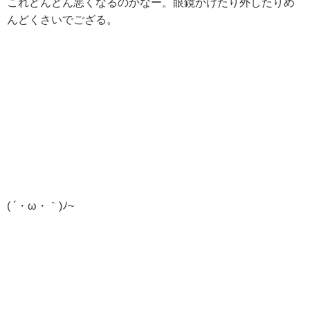
これどんどん悪くなるのかなー。眼鏡かけたり外したりめ
んどくさいでござる。
( ´・ω・｀)ﾉ~