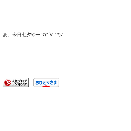
あ。今日七夕やーヾ(*´∀｀*)ﾉ