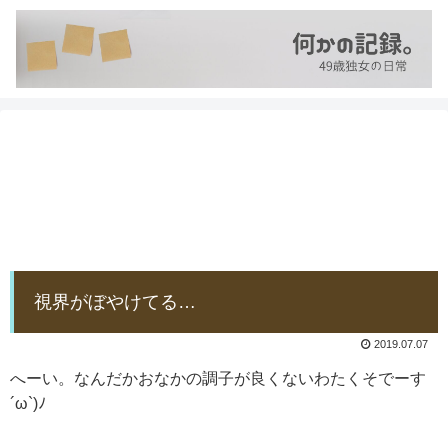
視界がぼやけてる…
2019.07.07
へーい。なんだかおなかの調子が良くないわたくそでーす
´ω`)ﾉ