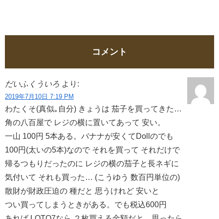
コメント
だいふくういろ
より:
2019年7月10日 7:19 PM
わたくそ(真似｡自分) きょうは 茄子を買ってきた…
角の八百屋で レジの横に置いてあって 安い。
一山 100円 5本ある。バナナが安くてDollのでも
100円(太いの5本)なので それを買って それだけで
帰るつもりだったのに レジの横の茄子と長ネギに
気付いて それも買った… (こうゆう 数百円単位の)
散財が財政圧迫の 種だと 思うけれど 安いと
つい買ってしまうときがある。でも税込600円
あれば LOTO7なら ２枚買える金額だと…思ったら