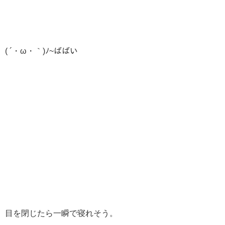
( ´・ω・｀)ﾉ~ばばい
目を閉じたら一瞬で寝れそう。