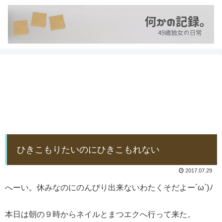
ひきこもりたいのにひきこもれない
2017.07.29
へーい。休みなのにのんびり出来ないわたくそだよー´ω`)ﾉ
本日は朝の９時からネイルとまつエクへ行って来た。