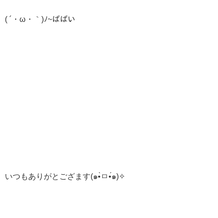
( ´・ω・｀)ﾉ~ばばい
いつもありがとござます(๑•̀ㅁ•́๑)✧