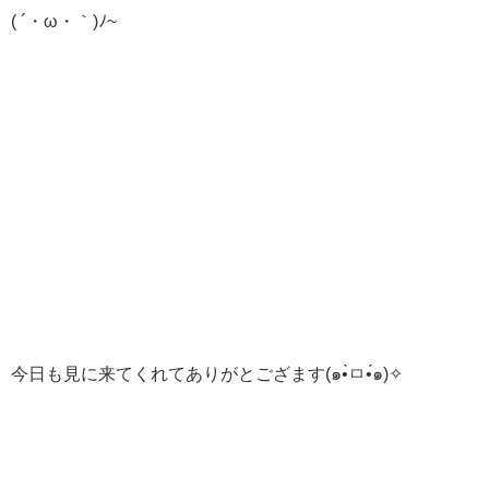
( ´・ω・｀)ﾉ~
今日も見に来てくれてありがとござます(๑•̀ㅁ•́๑)✧