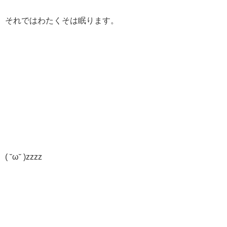
それではわたくそは眠ります。
( ˘ω˘ )zzzz