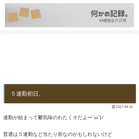
５連勤初日。
2017.04.13
連勤が始まって鬱気味のわたくそだよー´ω`)ﾉ
普通は５連勤など当たり前なのかもしれないけど