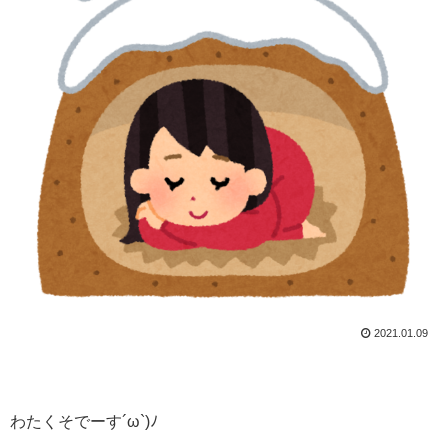
2021.01.09
わたくそでーす´ω`)ﾉ