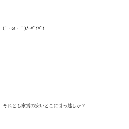
( ´・ω・｀)ﾉ~ﾊﾞｲﾊﾞｲ
それとも家賃の安いとこに引っ越しか？