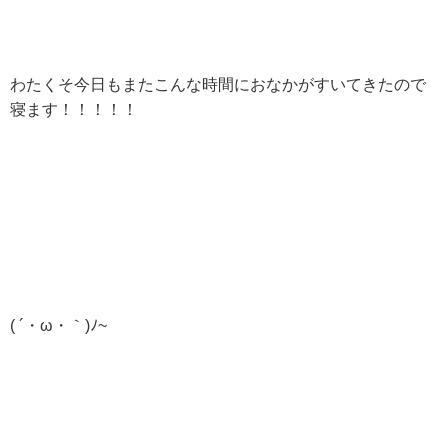
わたくそ今日もまたこんな時間におなかがすいてきたので
寝ます！！！！！
( ´・ω・｀)ﾉ~