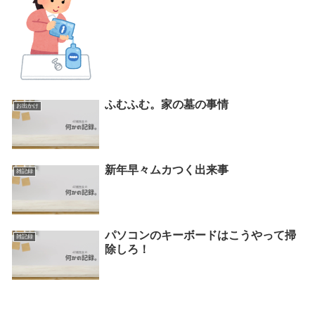
ふむふむ。家の墓の事情
お出かけ
新年早々ムカつく出来事
雑記録
パソコンのキーボードはこうやって掃
雑記録
除しろ！