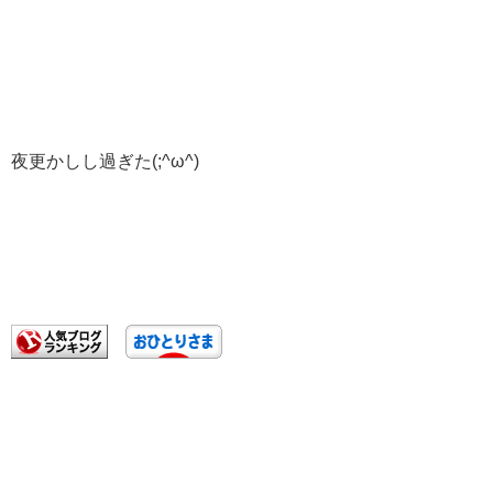
夜更かしし過ぎた(;^ω^)