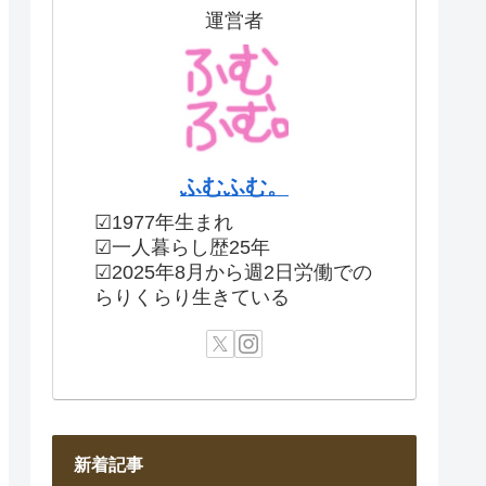
運営者
ふむふむ。
☑1977年生まれ
☑一人暮らし歴25年
☑2025年8月から週2日労働での
らりくらり生きている
新着記事