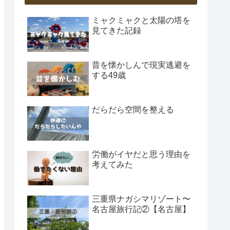
ミャクミャクと太陽の塔を
見てきた記録
昔を懐かしんで現実逃避を
する49歳
だらだら空間を整える
労働がイヤだと思う理由を
考えてみた
三重県ナガシマリゾート〜
名古屋旅行記②【名古屋】