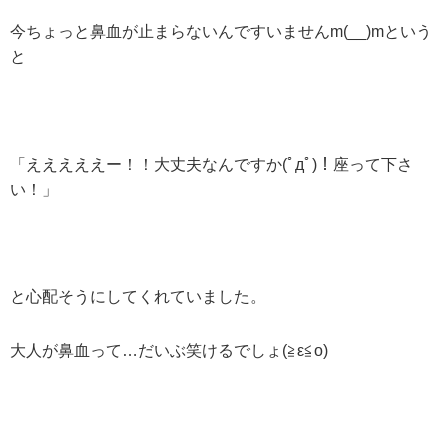
今ちょっと鼻血が止まらないんですいませんm(__)mという
と
「えええええー！！大丈夫なんですか(ﾟдﾟ)！座って下さ
い！」
と心配そうにしてくれていました。
大人が鼻血って…だいぶ笑けるでしょ(≧ε≦o)