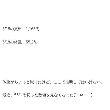
6/18の支出 1,163円
6/18の体重 55.2㌔
体重がちょっと減ったけど、ここで油断してはいけない。
最近、55㌔を切った数値を見なくなった(´・ω・｀)