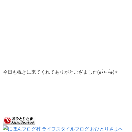
今日も覗きに来てくれてありがとござました(๑•̀ㅁ•́๑)✧