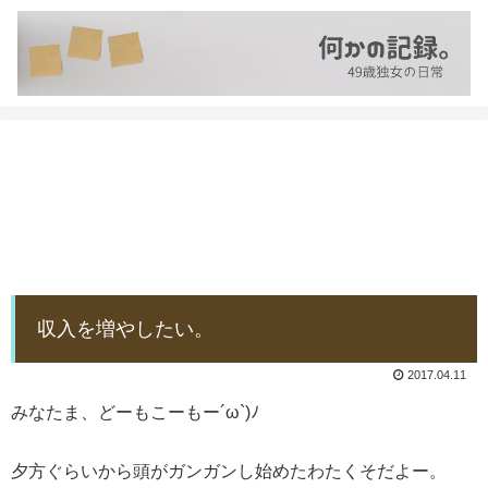
収入を増やしたい。
2017.04.11
みなたま、どーもこーもー´ω`)ﾉ
夕方ぐらいから頭がガンガンし始めたわたくそだよー。