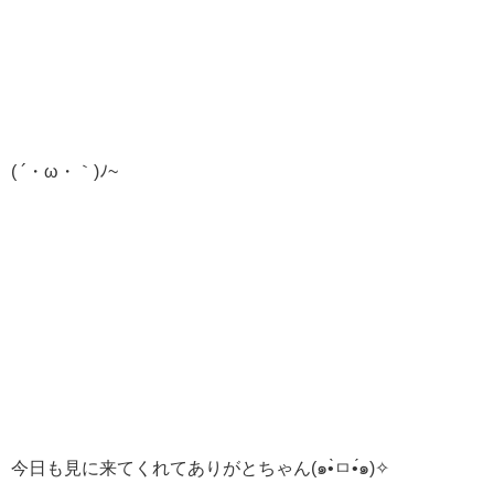
( ´・ω・｀)ﾉ~
今日も見に来てくれてありがとちゃん(๑•̀ㅁ•́๑)✧