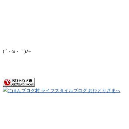
( ´・ω・｀)ﾉ~