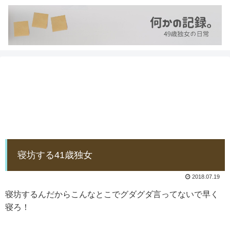
寝坊する41歳独女
2018.07.19
寝坊するんだからこんなとこでグダグダ言ってないで早く
寝ろ！