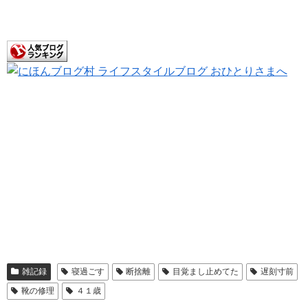
雑記録
寝過ごす
断捨離
目覚まし止めてた
遅刻寸前
靴の修理
４１歳