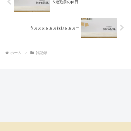
５連勤前の休日
うぉぉぉぉぉぉおおぉぉぉー
ホーム
雑記録