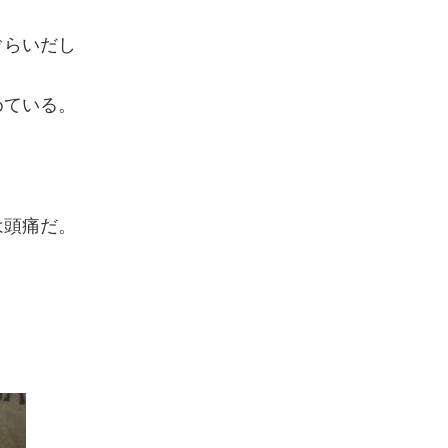
ぐらいだし
めている。
は頭痛だ。