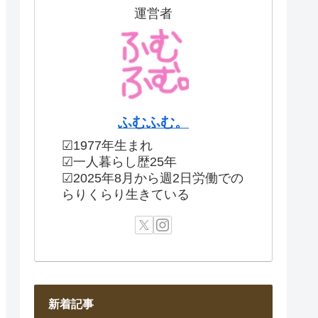
運営者
ふむふむ。
☑1977年生まれ
☑一人暮らし歴25年
☑2025年8月から週2日労働での
らりくらり生きている
新着記事