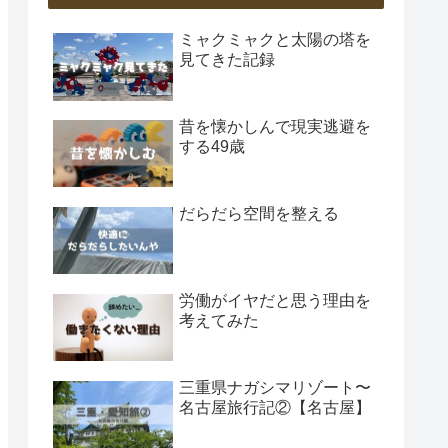
ミャクミャクと太陽の塔を
見てきた記録
昔を懐かしんで現実逃避を
する49歳
だらだら空間を整える
労働がイヤだと思う理由を
考えてみた
三重県ナガシマリゾート〜
名古屋旅行記②【名古屋】