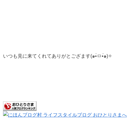
いつも見に来てくれてありがとござます(๑•̀ㅁ•́๑)✧