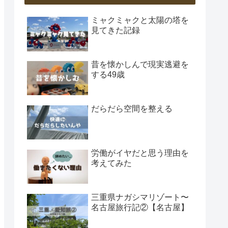
ミャクミャクと太陽の塔を
見てきた記録
昔を懐かしんで現実逃避を
する49歳
だらだら空間を整える
労働がイヤだと思う理由を
考えてみた
三重県ナガシマリゾート〜
名古屋旅行記②【名古屋】