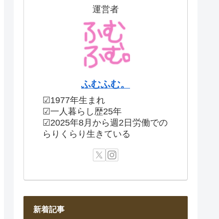
運営者
ふむふむ。
☑1977年生まれ
☑一人暮らし歴25年
☑2025年8月から週2日労働での
らりくらり生きている
新着記事