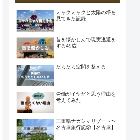
ミャクミャクと太陽の塔を
見てきた記録
昔を懐かしんで現実逃避を
する49歳
だらだら空間を整える
労働がイヤだと思う理由を
考えてみた
三重県ナガシマリゾート〜
名古屋旅行記②【名古屋】