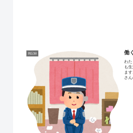
働
雑記録
わた
も生
ます
さん