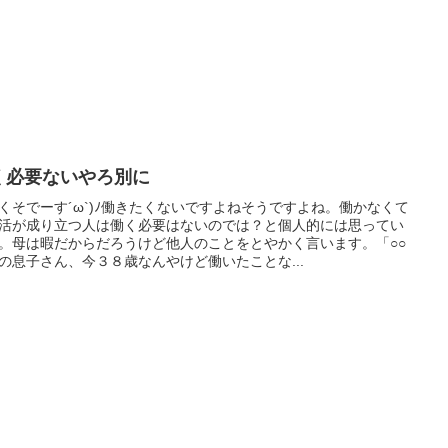
く必要ないやろ別に
くそでーす´ω`)ﾉ働きたくないですよねそうですよね。働かなくて
活が成り立つ人は働く必要はないのでは？と個人的には思ってい
。母は暇だからだろうけど他人のことをとやかく言います。「○○
の息子さん、今３８歳なんやけど働いたことな...