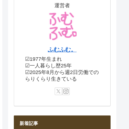
運営者
ふむふむ。
☑1977年生まれ
☑一人暮らし歴25年
☑2025年8月から週2日労働での
らりくらり生きている
新着記事