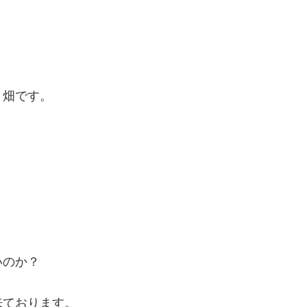
く畑です。
いのか？
来ております。