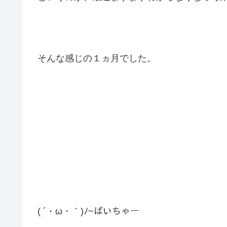
そんな感じの１ヵ月でした。
( ´・ω・｀)ﾉ~ばいちゃー