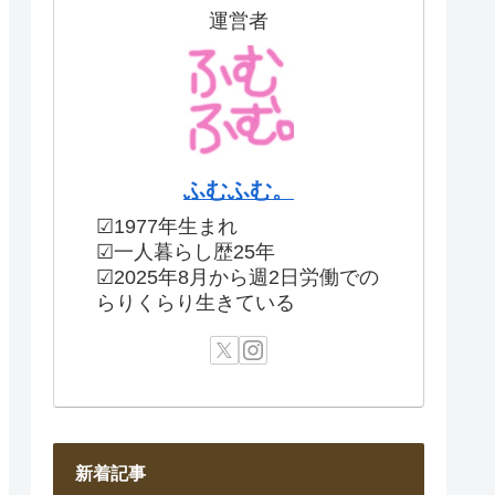
運営者
ふむふむ。
☑1977年生まれ
☑一人暮らし歴25年
☑2025年8月から週2日労働での
らりくらり生きている
新着記事